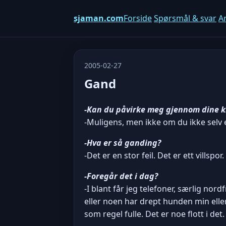
sjaman.com
Forside
Spørsmål & svar
Ar
2005-02-27
Gand
-Kan du påvirke meg gjennom dine k
-Muligens, men ikke om du ikke selv e
-Hva er så ganding?
-Det er en stor feil. Det er ett villsp
-Foregår det i dag?
-I blant får jeg telefoner, særlig no
eller noen har drept hunden min eller
som regel fulle. Det er noe flott i det.