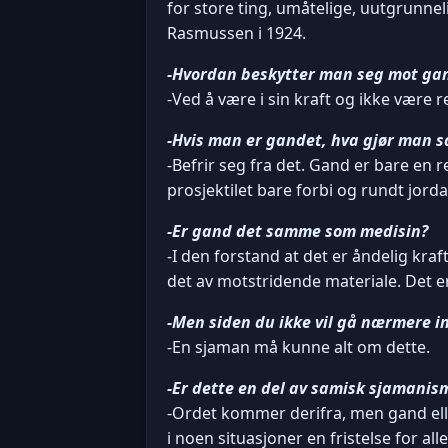
for store ting, umåtelige, uutgrunne
Rasmussen i 1924.
-Hvordan beskytter man seg mot ga
-Ved å være i sin kraft og ikke være r
-Hvis man er gandet, hva gjør man s
-Befrir seg fra det. Gand er bare en 
prosjektilet bare forbi og rundt jord
-Er gand det samme som medisin?
-I den forstand at det er åndelig kraf
det av motstridende materiale. Det er
-Men siden du ikke vil gå nærmere i
-En sjaman må kunne alt om dette.
-Er dette en del av samisk sjamanis
-Ordet kommer derifra, men gand elle
i noen situasjoner en fristelse for alle