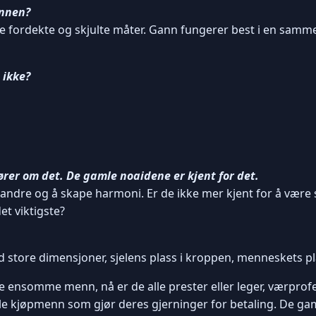
annen?
ndre fordekte og skjulte måter. Gann fungerer best i en sam
 ikke?
ører om det. De gamle noaidene er kjent for det.
lpe andre og å skape harmoni. Er de ikke mer kjent for å væ
et viktigste?
d store dimensjoner, sjelens plass i kroppen, menneskets pla
 ensomme menn, nå er de alle prester eller leger, værprofet
ille kjøpmenn som gjør deres gjerninger for betaling. De gam