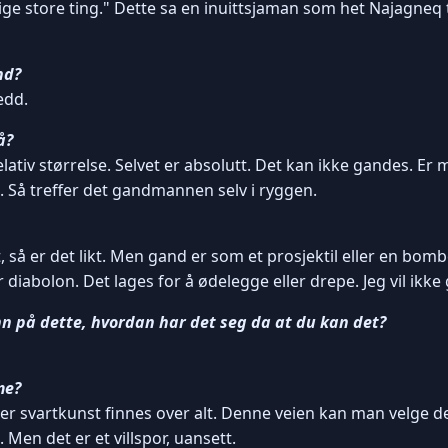
lige store ting." Dette sa en inuittsjaman som het Najagneq
nd?
edd.
å?
relativ størrelse. Selvet er absolutt. Det kan ikke gandes. E
a. Så treffer det gandmannen selv i ryggen.
t, så er det likt. Men gand er som et prosjektil eller en bomb
 diabolon. Det lages for å ødelegge eller drepe. Jeg vil ikk
nn på dette, hvordan har det seg da at du kan det?
me?
r svartkunst finnes over alt. Denne veien kan man velge de
. Men det er et villspor, uansett.