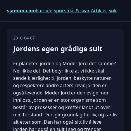
sjaman.com
Forside
Spørsmål & svar
Artikler
Søk
2010-04-07
Jordens egen grådige sult
Er planeten jorden og Moder Jord det samme?
Nei, ikke det. Det betyr ikke at vi ikke skal
sende kjærlighet til jorden, beskytte naturen
og respektere andre arters revir. Jorden er
også levende. Moder Jord er den evige mor
inni oss. Jorden er en stor organisme som
består av prosesser og krefter langt ut over
min forstand. Den gir grunnlag for liv, og tar liv
alt etter som. Den har også sitt liv å leve.
Jorden har også en sult i seg og trenger