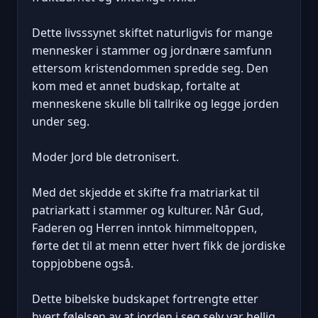
Dette livsssynet skiftet naturligvis for mange
mennesker i stammer og jordnære samfunn
ettersom kristendommen spredde seg. Den
kom med et annet budskap, fortalte at
menneskene skulle bli tallrike og legge jorden
under seg.
Moder Jord ble detronisert.
Med det skjedde et skifte fra matriarkat til
patriarkatt i stammer og kulturer. Når Gud,
Faderen og Herren inntok himmeltoppen,
førte det til at menn etter hvert fikk de jordiske
toppjobbene også.
Dette bibelske budskapet fortrengte etter
hvert følelsen av at jorden i seg selv var hellig.