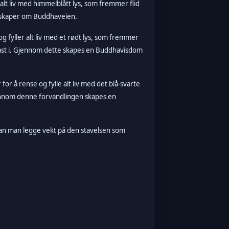
 alt liv med himmelblått lys, som fremmer flid
nskaper om Buddhaveien.
og fyller alt liv med et rødt lys, som fremmer
e fast i. Gjennom dette skapes en Buddhavisdom
or å rense og fylle alt liv med det blå-svarte
Gjennom denne forvandlingen skapes en
kan man legge vekt på den stavelsen som