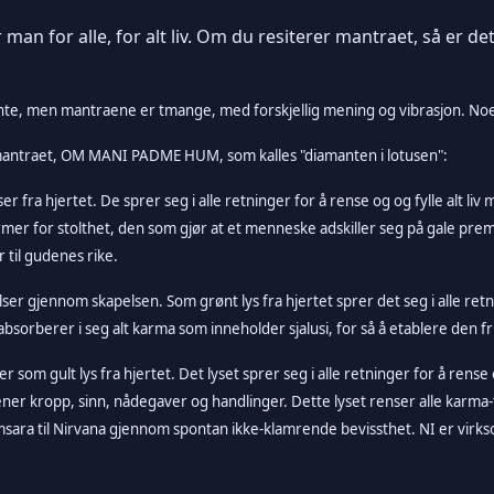
an for alle, for alt liv. Om du resiterer mantraet, så er det f
e, men mantraene er tmange, med forskjellig mening og vibrasjon. Noen 
esmantraet, OM MANI PADME HUM, som kalles "diamanten i lotusen":
 fra hjertet. De sprer seg i alle retninger for å rense og og fylle alt liv
 former for stolthet, den som gjør at et menneske adskiller seg på gale pr
til gudenes rike.
ser gjennom skapelsen. Som grønt lys fra hjertet sprer det seg i alle retni
absorberer i seg alt karma som inneholder sjalusi, for så å etablere den 
r som gult lys fra hjertet. Det lyset sprer seg i alle retninger for å rense 
ener kropp, sinn, nådegaver og handlinger. Dette lyset renser alle kar
samsara til Nirvana gjennom spontan ikke-klamrende bevissthet. NI er vir