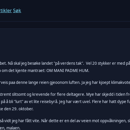
tikler
Søk
å Tibet. Nå skal jeg besøke landet "på verdens tak". Vel 20 stykker er med 
nfo om det kjente mantraet: OM MANI PADME HUM.
eis paa denne lange reien gjeoonom luften. Ja jeg har kjoept klimakvote
emt slitsomt og krevende for flere deltagere. Mye har skjedd i tiden fre
på å bli "lurt" av et lite reisebyrå. Jeg har vært uvel. Flere har hatt dype
ake den 29. oktober.
så vidt jeg har fått vite. Når dette er en del av veien mot oppvåkningen
en, malaen.