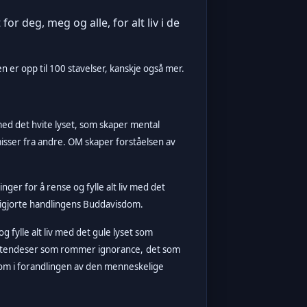
or deg, meg og alle, for alt liv i de
er opp til 100 stavelser, kanskje også mer.
 med det hvite lyset, som skaper mental
emisser fra andre. OM skaper forståelsen av
nger for å rense og fylle alt liv med det
frigjorte handlingens Buddavisdom.
og fylle alt liv med det gule lyset som
ma-tendeser som rommer ignorance,
det som
ksom i forandlingen av den menneskelige