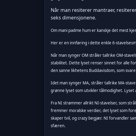
Når man resiterer mantraer, resiterer m
seks dimensjonene.
Om mani padme hum er kanskje det mest kjent
Her er en innføring i dette enkle 6-stavels
Når man synger OM stråler tallrike OM-stavelser
stabilitet. Dette lyset renser sinnet for alle
den sanne likhetens Buddavisdom, som svarer 
Idet man synger MA, stråler tallrike MA-stavel
grønne lyset som utvikler tålmodighet. Lyset 
Fra NI strømmer allrikt NI-stavelser, som stråle
fremmer moralske verdier, det lyset som for
skaper tvil, og crazy begjær. NI forvandler 
sfæren.