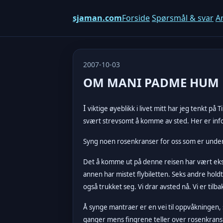
sjaman.com
Forside
Spørsmål & svar
Ar
2007-10-03
OM MANI PADME HUM
I
viktige øyeblikk i livet mitt har jeg tenkt p
svært strevsomt å komme av sted. Her er i
Syng noen rosenkranser for oss som er underv
Det å komme ut på denne reisen har vært ekstr
annen har mistet flybiletten. Seks andre holdt 
også trukket seg. Vi drar avsted nå. Vi er tilb
Å synge mantraer er en vei til oppvåkningen, 
ganger mens fingrene teller over rosenkrans