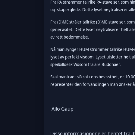
Fra PA strømmer tallrike PA-stavelser, som himm
og skaperglede. Dette lyset nøytraliserer 
Fra (D)ME stråler tallrike (D)ME-stavelser, som
generøsitet. Dette lyset nøytraliserer helt a
av rett bedømmelse.
Nå man synger HUM strømmer tallrike HUM-stavel
lyset av perfekt visdom. Lyset utsletter hel
speilbilldelik Vidsom fra alle Buddhaer.
Skal mantraet slå rot i ens bevissthet, er 1
representer den forvandlingen man ønsker å
Ailo Gaup
Disse informasjonene er hentet fra 