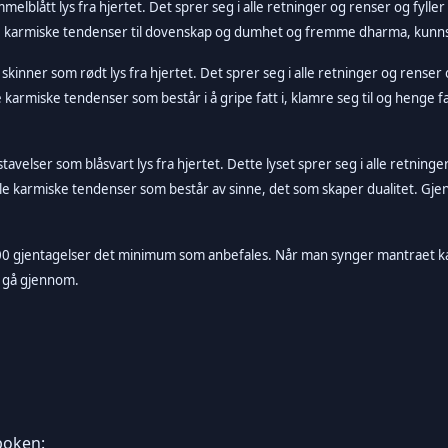
elblått lys fra hjertet. Det sprer seg i alle retninger og renser og fyller
alle karmiske tendenser til dovenskap og dumhet og fremme dharma, kun
 skinner som rødt lys fra hjertet. Det sprer seg i alle retninger og renser 
lle karmiske tendenser som består i å gripe fatt i, klamre seg til og heng
ser som blåsvart lys fra hjertet. Dette lyset sprer seg i alle retninger f
t alle karmiske tendenser som består av sinne, det som skaper dualitet. 
0 000 gjentagelser det minimum som anbefales. Når man synger mantraet 
 gå gjennom.
boken: