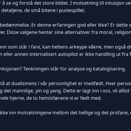
 å se og forstå det store bildet. I motsetning til intuisjon s
etaljene, de små bitene i puslespillet.
 en bedømmelse. Er denne erfaringen god eller ikke? Er dette s
r. Disse valgene henter sine alternativer fra moral, religio
funn som står i fare, kan heltens arkeype våkne, men også 
 eller annen internalisert autopilot er ikke handling ut fra f
nksjonen? Tenkningen står for analyse og katalogisering.
orstå at dualismens i vår personlighet er medfødt. Hver pers
 det mannlige, yin og yang. Dette er lagt inn i oss, vil allti
øvde hjerne, de to hemisfærene vi er født med.
ekke inn motsetningene mellom det hellige og det profane,