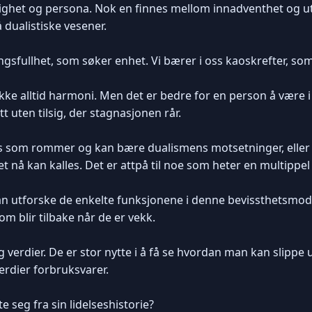
ighet og persona. Nok en finnes mellom innadventhet og u
 dualistiske vesener.
ngsfullhet, som søker enhet. Vi bærer i oss kaoskrefter, s
r ikke alltid harmoni. Men det er bedre for en person å være i
tt uten tilsig, der stagnasjonen rår.
ss som rommer og kan bære dualismens motsetninger, eller 
et nå kan kalles. Det er attpå til noe som heter en multippe
utforske de enkelte funksjonene i denne bevissthetsmode
om blir tilbake når de er vekk.
g verdier. De er stor nytte i å få se hvordan man kan slippe 
erdier forbruksvarer.
 seg fra sin lidelseshistorie?