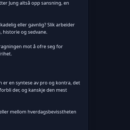
etter Jung altså opp sansning, en
kadelig eller gavnlig? Slik arbeider
n, historie og sedvane.
dragningen mot å ofre seg for
rihet.
on er en syntese av pro og kontra, det
d forbli der, og kanskje den mest
 eller mellom hverdagsbevisstheten