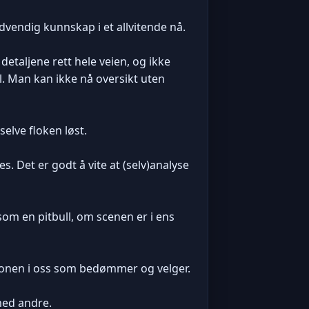
ødvendig kunnskap i et allvitende nå.
etaljene rett hele veien, og ikke
vil. Man kan ikke nå oversikt uten
selve floken løst.
s. Det er godt å vite at (selv)analyse
 som en pitbull, om scenen er i ens
sjonen i oss som bedømmer og velger.
med andre.