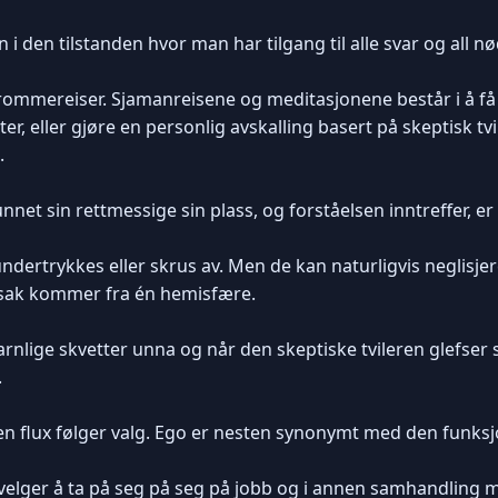
 i den tilstanden hvor man har tilgang til alle svar og all n
rommereiser. Sjamanreisene og meditasjonene består i å få d
nter, eller gjøre en personlig avskalling basert på skeptisk t
.
unnet sin rettmessige sin plass, og forståelsen inntreffer, er 
dertrykkes eller skrus av. Men de kan naturligvis neglisjere
edsak kommer fra én hemisfære.
barnlige skvetter unna og når den skeptiske tvileren glefser
.
Men flux følger valg. Ego er nesten synonymt med den funk
velger å ta på seg på seg på jobb og i annen samhandling 