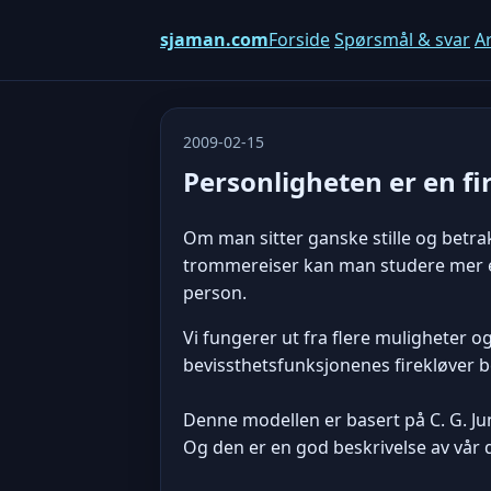
sjaman.com
Forside
Spørsmål & svar
Ar
2009-02-15
Personligheten er en fi
Om man sitter ganske stille og betrak
trommereiser kan man studere mer en
person.
Vi fungerer ut fra flere muligheter o
bevissthetsfunksjonenes firekløver be
Denne modellen er basert på C. G. Jun
Og den er en god beskrivelse av vår 