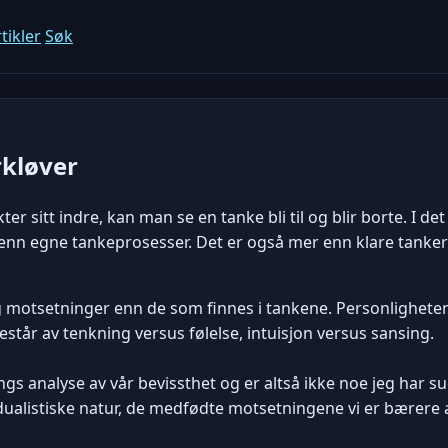
tikler
Søk
rkløver
ter sitt indre, kan man se en tanke bli til og blir borte. I
n egne tankeprosesser. Det er også mer enn klare tanker 
g motsetninger enn de som finnes i tankene. Personligheten 
står av tenkning versus følelse, intuisjon versus sansing.
gs analyse av vår bevissthet og er altså ikke noe jeg har su
dualistiske natur, de medfødte motsetningene vi er bærere 