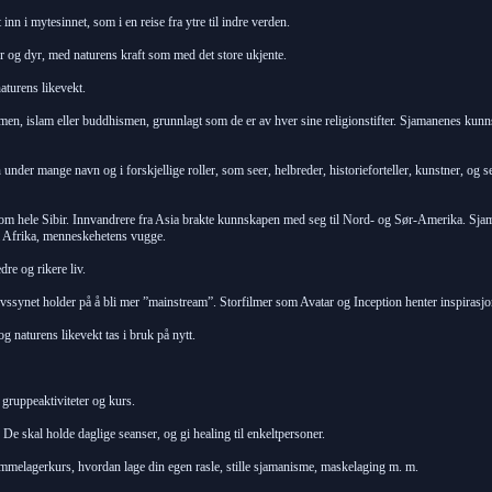
n i mytesinnet, som i en reise fra ytre til indre verden.
 og dyr, med naturens kraft som med det store ukjente.
aturens likevekt.
en, islam eller buddhismen, grunnlagt som de er av hver sine religionstifter. Sjamanenes kunns
under mange navn og i forskjellige roller, som seer, helbreder, historieforteller, kunstner, o
m hele Sibir. Innvandrere fra Asia brakte kunnskapen med seg til Nord- og Sør-Amerika. Sjaman
t i Afrika, menneskehetens vugge.
re og rikere liv.
synet holder på å bli mer ”mainstream”. Storfilmer som Avatar og Inception henter inspirasjon
 naturens likevekt tas i bruk på nytt.
gruppeaktiviteter og kurs.
e skal holde daglige seanser, og gi healing til enkeltpersoner.
melagerkurs, hvordan lage din egen rasle, stille sjamanisme, maskelaging m. m.