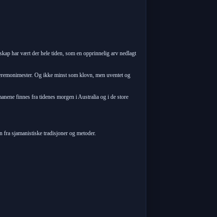
kap har vært der hele tiden, som en opprinnelig arv nedlagt
g seremonimester. Og ikke minst som klovn, men uventet og
ene finnes fra tidenes morgen i Australia og i de store
 fra sjamanistiske tradisjoner og metoder.