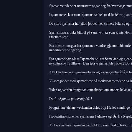
Sjamanmetodene er naturnære og tar deg fra hverdagssinnet in
I sjamanenes kan man ”sjamansnakke” med forfedre, planter
De store sjamaner har alltid jobbet med sinnets balanse og n
Sjamanisme er ikke blitt til på samme måte som kristendomm
i menneskene.
Fra tidenes morgen har sjamanen vandret gjennom historien 
underholdende agering.
Fra gammelt av går et ”sjamanbelte” fra Sameland og gjenno
øykulturene i Stillhavet. Den første sjaman ble sikkert fød
Alle kan lære seg sjamanmetoder og leveregler for å få et bed
Vi som jobber med sjamanisme nå merker at metodene og livs
Tiden og verden trenger at kunnskapen om sinnets balanse og
Derfor
Sjaman gathering 2011
.
Programmet denne weekenden deles opp i felles-samlinger, 
Hovedattraksjonen er sjamanene Fulmaya og Bal fra Nepal. D
Av kurs nevnes: Sjamanismens ABC, kurs i joik, Haka, trom