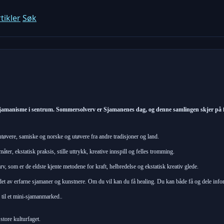
tikler
Søk
amanisme i sentrum. Sommersolverv er Sjamanenes dag, og denne samlingen skjer på førs
tøvere, samiske og norske og utøvere fra andre tradisjoner og land.
ter, ekstatisk praksis, stille uttrykk, kreative innspill og felles tromming.
v, som er de eldste kjente metodene for kraft, helbredelse og ekstatisk kreativ glede.
det av erfarne sjamaner og kunstnere. Om du vil kan du få healing. Du kan både få og dele info
 til et mini-sjamanmarked.
.
store kulturfaget.