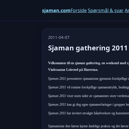
sjaman.com
Forside
Spørsmål & svar
Ar
2011-04-07
Sjaman gathering 2011
V
elkommen til en
sjaman gathering
, en weekend med sj
Viubraatan Leirsted på Harestua.
Sjaman 2011
presenterer sjamanisme gjennom forskjellige u
Sjaman 2011
vil romme forskjellige sjamanuttrykk, healingmå
Sjaman 2011
viser noen sider av sjamanenes store verdensar
Sjaman 2011
kan gi deg egne sjamanerfaringer i grupper le
Sjaman 2011
har invitert utvalgte håndverkere og kunstnere
Sjamanisme den første kjente åndelige praksis og det første 