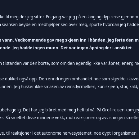
e til meg der jeg sitter. En gang var jeg på en lang og dyp reise gjennom e
n seansen bøyde en medhjelper seg over meg, spurte hvordan jeg hadde
je vann. Vedkommende gav meg skjeen inn i hånden, jeg førte den 
kende. Jeg hadde ingen munn. Det var ingen åpning der i ansiktet.
n tilstanden var den borte, som om den egentlig ikke var åpnet, energime
se dukket også opp. Den erindringen omhandlet noe som skjedde i lavvoe
munnen. Jeg husker ikke smaken av reinsdyrmelken, kun skjeen, stor, kald
ubehagelig. Det har jeg b året med meg helt til nå. På Grof-reisen kom j
s. Så smeltet disse minnene vekk, motreaksjonen og avvisningen smeltet
ktive, til reaksjoner i det autonome nervesystemet, noe dypt i organismen,