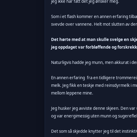
jeg ikke har fått det jeg ønsker meg.
Som i et flash kommer en annen erfaring tilbak
svevde over vannene. Helt mot slutten av de
Det hørte med at man skulle svelge en sk
jeg oppdaget var forbløffende og forskrek
Naturligvis hadde jeg munn, men akkurat i de
En annen erfaring fra en tidligere trommerei
melk. Jeg fikk en teskje med reinsdyrmelk i 
mellom leppene mine.
Jeg husker jeg avviste denne skjeen. Den var 
og var energimessig uten munn og sugereflek
Det som så skjedde knytter jeg til det instin