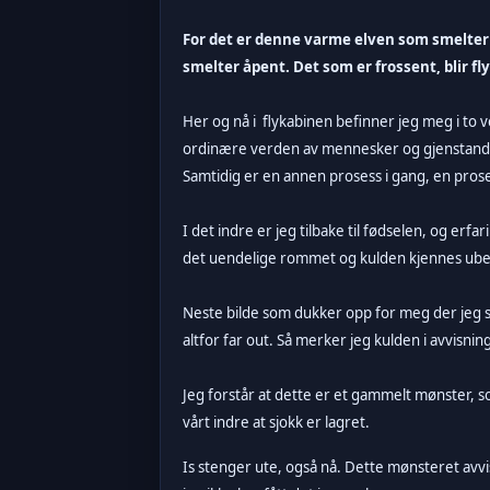
For det er denne varme elven som smelter 
smelter åpent. Det som er frossent, blir 
Her og nå i flykabinen befinner jeg meg i to 
ordinære verden av mennesker og gjenstander. 
Samtidig er en annen prosess i gang, en proses
I det indre er jeg tilbake til fødselen, og e
det uendelige rommet og kulden kjennes ube
Neste bilde som dukker opp for meg der jeg s
altfor far out. Så merker jeg kulden i avvisnin
Jeg forstår at dette er et gammelt mønster, 
vårt indre at sjokk er lagret.
Is stenger ute, også nå.
Dette mønsteret avvi