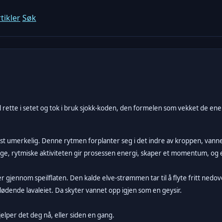
tikler
Søk
 rette i setet og tok i bruk sjokk-koden, den formelen som vekket de ener
 umerkelig. Denne rytmen forplanter seg i det indre av kroppen, vannet
olige, rytmiske aktiviteten gir prosessen energi, skaper et momentum, og 
r gjennom speilflaten. Den kalde elve-strømmen tar til å flyte fritt nedov
dende lavaleiet. Da skyter vannet opp igjen som en geysir.
jelper det deg nå, eller siden en gang.