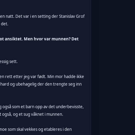
n natt. Det var i en setting der Stanislav Grof
 det.
mot ansiktet. Men hvor var munnen? Det
ssig sett.
n rett etter jeg var født. Min mor hadde ikke
, hard og ubehagelig der den trengte seg inn
eg også som et barn opp av det underbevisste,
 også, og et sug våknet i munnen.
 noe som skal vekkes og etableres i den