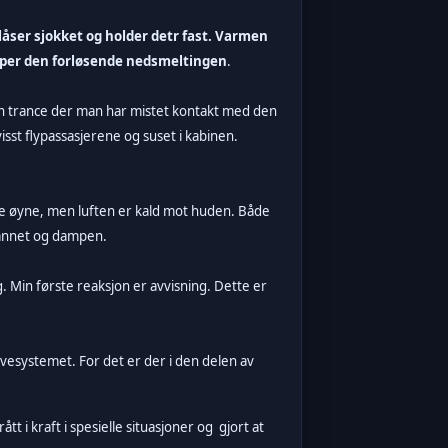
åser sjokket og holder detr fast. Varmen
kaper den forløsende nedsmeltingen
.
 en trance der man har mistet kontakt med den
sst flypassasjerene og suset i kabinen.
mine øyne, men luften er kald mot huden. Både
annet og dampen.
 Min første reaksjon er avvisning. Dette er
vesystemet. For det er der i den delen av
 i kraft i spesielle situasjoner og gjort at