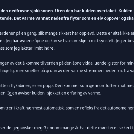
den nedfrosne sjokksonen. Uten den har kulden overtaket. Kulden l
flytende. Det varme vannet nedenfra flyter som en elv oppover og s
verdener på en gang, slik mange sikkert har opplevd. Dette er altså ikke
Jeg har øynene åpne og kan se hva som skjer i mitt synsfelt. Jeg er bevi
s som jeg iakttar i mitt indre.
rfaringen av det å komme til verden på den åpne vidda, uendelig stor for 
hagelig, men smelter på grunn av den varme strømmen nedenfra, fra v
itter i flykabinen, er en pupp. Den kommer som gjennom luften mot meg.
gen. Igjen avviser kulden i sjokket en erfaring av varme.
som trer i kraft nærmest automatisk, som en refleks fra det autonome ner
ser det jeg ønsker meg.
Gjennom mange år har dette mønsteret sikkert trått