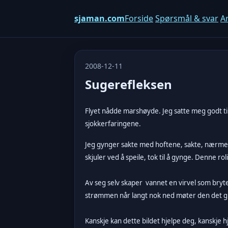
sjaman.com
Forside
Spørsmål & svar
Ar
2008-12-11
Sugerefleksen
Flyet nådde marshøyde. Jeg satte meg godt til
sjokkerfaringene.
Jeg gynger sakte med hoftene, sakte, nærmest
skjuler ved å speile, tok til å gynge. Denne r
Av seg selv skaper vannet en virvel som bryte
strømmen når langt nok ned møter den det glø
Kanskje kan dette bildet hjelpe deg, kanskje h