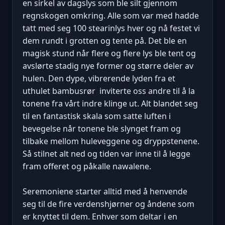
en sirkel av dagslys som ble silt gjennom
regnskogen omkring. Alle som var med hadde
tatt med seg 100 stearinlys hver og nå festet vi
dem rundt i grotten og tente på. Det ble en
magisk stund når flere og flere lys ble tent og
avslørte stadig nye former og større deler av
hulen. Den dype, vibrerende lyden fra et
uthulet bambusrør inviterte oss andre til å la
tonene fra vårt indre klinge ut. Alt blandet seg
til en fantastisk skala som satte luften i
bevegelse når tonene ble slynget fram og
tilbake mellom huleveggene og dryppstenene.
Så stilnet alt ned og tiden var inne til å legge
fram offeret og påkalle nawalene.
Seremoniene starter alltid med å henvende
seg til de fire verdenshjørner og åndene som
er knyttet til dem. Enhver som deltar i en