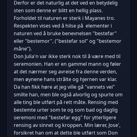
Derfor er det naturlig at det ved en betydelig
sten som denne er blitt en hellig plass.
Forholdet til naturen er sterk i Mayanes tro.
Respekten vises ved å hilse på elementer i
naturen ved å bruke benevnelsen "bestefar"
eller "bestemor", ("bestefar sol" og "bestemor
måne").
Don Julia'n var ikke sterk nok til å være med til
seremonien. Han er en gammel mann og føler
at det nærmer seg avreise fra denne verden,
men øynene hans strålte og hjernen var klar.
Da han fikk høre at jeg ville gå "vannets vei"
smilte han, men ble også alvorlig og spurte om
alle ting ble utført på rett måte. Rensing med
bestemte urter som te og som bad og daglig
seremoni med "bestefar egg" for ytterligere
rensing av sinnet og kroppen. Min lærer, Jose',
forsikret han om at dette ble utført som Don