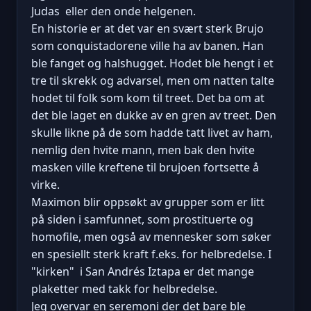
Judas eller den onde helgenen.
En historie er at det var en svært sterk Brujo
som conquistadorene ville ha av banen. Han
ble fanget og halshugget. Hodet ble hengt i et
tre til skrekk og advarsel, men om natten talte
hodet til folk som kom til treet. Det ba om at
det ble laget en dukke av en gren av treet. Den
skulle likne på de som hadde tatt livet av ham,
nemlig den hvite mann, men bak den hvite
masken ville kreftene til brujoen fortsette å
virke.
Maximon blir oppsøkt av grupper som er litt
på siden i samfunnet, som prostituerte og
homofile, men også av mennesker som søker
en spesiellt sterk kraft f.eks. for helbredelse. I
"kirken" i San Andrés Iztapa er det mange
plaketter med takk for helbredelse.
Jeg overvar en seremoni der det bare ble