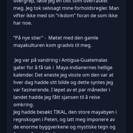
overgrep, følte jeg en tillit som overrasket
meg. Jeg tok selvsagt mine forholdsregler. Man
vifter ikke med sin ”rikdom” foran de som ikke
har noe.
”På nye stier” - Møtet med den gamle
mayakulturen kom gradvis til meg.
Jeg var på vandring i Antigua-Guatemalas
gater for å få tak i Maya-indianernes hellige
kalender. Det eneste jeg visste om den var at
hver dag hadde sitt bilde og dette syntes jeg
var fasinerende. I løpet av et par måneder i
landet hadde jeg fått sjansen til å reise
omkring.
Jeg hadde besøkt TIKAL, den store mayabyen i
regnskogen i Peten, og latt meg imponere av
de enorme byggverkene og mystiske tegn og