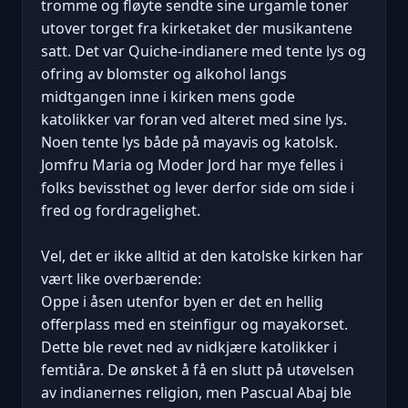
tromme og fløyte sendte sine urgamle toner
utover torget fra kirketaket der musikantene
satt. Det var Quiche-indianere med tente lys og
ofring av blomster og alkohol langs
midtgangen inne i kirken mens gode
katolikker var foran ved alteret med sine lys.
Noen tente lys både på mayavis og katolsk.
Jomfru Maria og Moder Jord har mye felles i
folks bevissthet og lever derfor side om side i
fred og fordragelighet.
Vel, det er ikke alltid at den katolske kirken har
vært like overbærende:
Oppe i åsen utenfor byen er det en hellig
offerplass med en steinfigur og mayakorset.
Dette ble revet ned av nidkjære katolikker i
femtiåra. De ønsket å få en slutt på utøvelsen
av indianernes religion, men Pascual Abaj ble