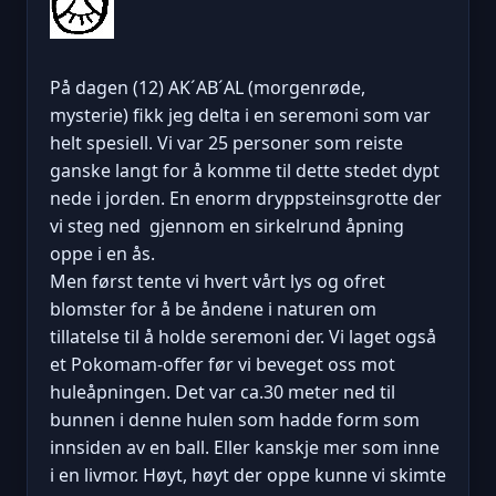
På dagen (12) AK´AB´AL (morgenrøde,
mysterie) fikk jeg delta i en seremoni som var
helt spesiell. Vi var 25 personer som reiste
ganske langt for å komme til dette stedet dypt
nede i jorden. En enorm dryppsteinsgrotte der
vi steg ned gjennom en sirkelrund åpning
oppe i en ås.
Men først tente vi hvert vårt lys og ofret
blomster for å be åndene i naturen om
tillatelse til å holde seremoni der. Vi laget også
et Pokomam-offer før vi beveget oss mot
huleåpningen. Det var ca.30 meter ned til
bunnen i denne hulen som hadde form som
innsiden av en ball. Eller kanskje mer som inne
i en livmor. Høyt, høyt der oppe kunne vi skimte