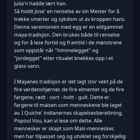
Julia'n hadde lært han.
Så holdt Jose' en renselse av sin Mester for å
trekke smerter og sykdom ut av kroppen hans.
Denne seremonien med egg er en eldgammel
maya-tradisjon. Den brukes både til renselse
og for å lese fortid og framtid i de mønstrene
som oppstår når "himmelegget" og
"jordegget" etter ritualet knekkes opp i et
glass vann.
I Mayanes tradisjon er det lagt stor vekt på de
fire verdenshjørner, de fire elmenter og de fire
fargene, rødt - sort - hvitt - gult. Dette er
fargene til maisen som menneskene ble laget
av. I Quiche' indianernes skapelsesberettning,
Popoul Vou, kan vi lese om dette. Alle
mennesker er skapt som Mais-mennesker,
men har tilpasset seg og utviklet seg forskjellig