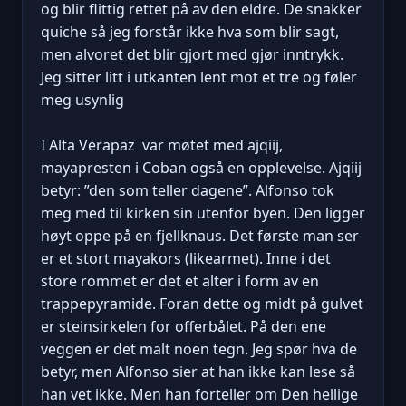
og blir flittig rettet på av den eldre. De snakker
quiche så jeg forstår ikke hva som blir sagt,
men alvoret det blir gjort med gjør inntrykk.
Jeg sitter litt i utkanten lent mot et tre og føler
meg usynlig
I Alta Verapaz var møtet med ajqiij,
mayapresten i Coban også en opplevelse. Ajqiij
betyr: ”den som teller dagene”. Alfonso tok
meg med til kirken sin utenfor byen. Den ligger
høyt oppe på en fjellknaus. Det første man ser
er et stort mayakors (likearmet). Inne i det
store rommet er det et alter i form av en
trappepyramide. Foran dette og midt på gulvet
er steinsirkelen for offerbålet. På den ene
veggen er det malt noen tegn. Jeg spør hva de
betyr, men Alfonso sier at han ikke kan lese så
han vet ikke. Men han forteller om Den hellige